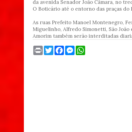
da avenida Senador João Câmara, no tre
O Boticário até o entorno das praças do 
As ruas Prefeito Manoel Montenegro, Fe
Miguelinho, Alfredo Simonetti, São João
Amorim também serão interditadas diaria
P
T
F
M
W
r
w
a
e
h
i
i
c
s
a
n
t
e
s
t
t
t
b
e
s
e
o
n
A
r
o
g
p
k
e
p
r