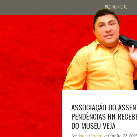
PÁGINA INICIAL
ASSOCIAÇÃO DO ASSEN
PENDÊNCIAS RN RECEB
DO MUSEU VEJA
By:
jota ribamar
on junho 22, 202