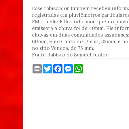
Esse rabiscador também recebeu inform
registradas em pluviômetros particulares
FM, Lucílio Filho, informou que no pluvi
emissora a chuva foi de 40mm. Ele info
chuvas em duas comunidades assuenses: 
60mm, e no Canto do Umari, 32mm; e no
no sítio Veneza, de 75 mm.
Fonte Rabisco do Samuel Junior
P
T
F
M
W
r
w
a
e
h
i
i
c
s
a
n
t
e
s
t
t
t
b
e
s
e
o
n
A
r
o
g
p
k
e
p
r