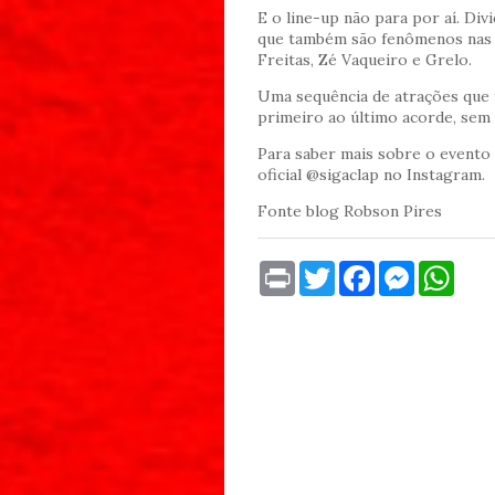
E o line-up não para por aí. Div
que também são fenômenos nas p
Freitas, Zé Vaqueiro e Grelo.
Uma sequência de atrações que 
primeiro ao último acorde, sem 
Para saber mais sobre o evento 
oficial @sigaclap no Instagram.
Fonte blog Robson Pires
P
T
F
M
W
r
w
a
e
h
i
i
c
s
a
n
t
e
s
t
t
t
b
e
s
e
o
n
A
r
o
g
p
k
e
p
r