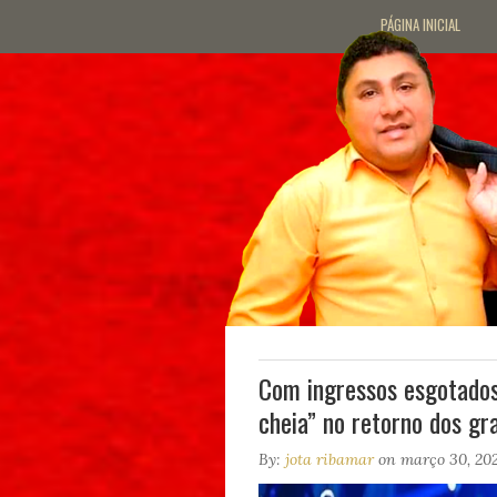
PÁGINA INICIAL
Com ingressos esgotados,
cheia” no retorno dos g
By:
jota ribamar
on março 30, 20