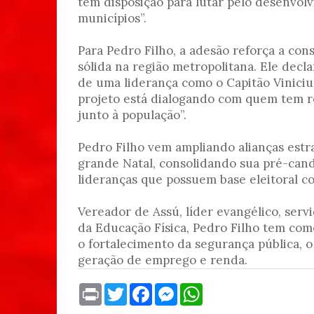
tem disposição para lutar pelo desenvol
municípios”.
Para Pedro Filho, a adesão reforça a co
sólida na região metropolitana. Ele decl
de uma liderança como o Capitão Vinici
projeto está dialogando com quem tem r
junto à população”.
Pedro Filho vem ampliando alianças estr
grande Natal, consolidando sua pré-can
lideranças que possuem base eleitoral co
Vereador de Assú, líder evangélico, servi
da Educação Física, Pedro Filho tem como
o fortalecimento da segurança pública,
geração de emprego e renda.
P
T
F
M
W
r
w
a
e
h
i
i
c
s
a