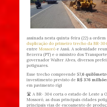
assinada nesta quinta-feira (22) a ordem
duplicação do primeiro trecho da BR-30
entre
Mossoró
e Assú. A solenidade reu
Bezerra (PT) e o ministro dos Transporte
governador Walter Alves, diversos prefei
potiguares.
Esse trecho compreende
57,6 quilômet
investimento previsto de
R$ 376 milhõe
em pavimento rígi
🛣️ A BR- 304 corta o estado de Leste a 
Mossoró, as duas principais cidades pot
principais vias de escoamento de produçã