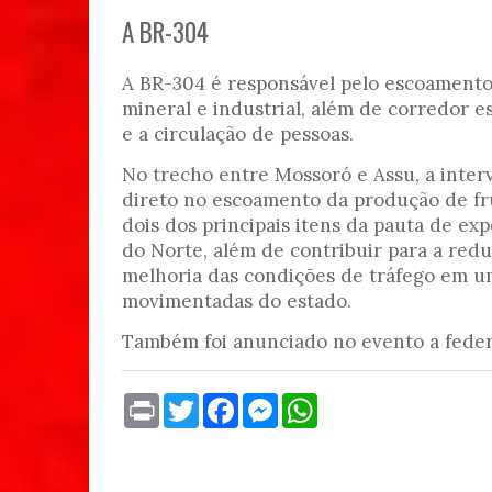
A BR-304
A BR-304 é responsável pelo escoamento
mineral e industrial, além de corredor e
e a circulação de pessoas.
No trecho entre Mossoró e Assu, a inter
direto no escoamento da produção de fru
dois dos principais itens da pauta de ex
do Norte, além de contribuir para a redu
melhoria das condições de tráfego em u
movimentadas do estado.
Também foi anunciado no evento a feder
P
T
F
M
W
r
w
a
e
h
i
i
c
s
a
n
t
e
s
t
t
t
b
e
s
e
o
n
A