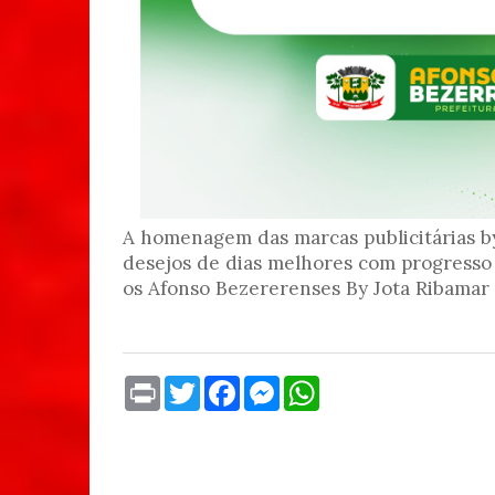
A homenagem das marcas publicitárias b
desejos de dias melhores com progresso
os Afonso Bezererenses By Jota Ribamar
P
T
F
M
W
r
w
a
e
h
i
i
c
s
a
n
t
e
s
t
t
t
b
e
s
e
o
n
A
r
o
g
p