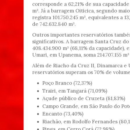
corresponde a 62,21% de sua capacidade 
m³. Já a barragem Oiticica, segundo maio
registra 101.750.245 m³, equivalentes a 1
de 742.632.840 m³.
Outros importantes reservatórios tamb
significativos. A barragem Santa Cruz d
408.434.900 m³ (68,11% da capacidade),
Umari, em Upanema, soma 214.707.155 m³ 
Além de Riacho da Cruz II, Dinamarca e 
reservatórios superam os 70% de volum
Poço Branco (72,37%)
Trairi, em Tangará (71,09%)
Açude público de Cruzeta (81,83%)
Campo Grande, em São Paulo do Pote
Encanto (73,40%)
Riachão, em Rodolfo Fernandes (80,
Pinga, em Cerro Corá (72,98%)