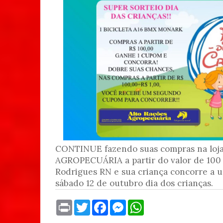
CONTINUE fazendo suas compras na lo
AGROPECUÁRIA a partir do valor de 100 
Rodrigues RN e sua criança concorre a u
sábado 12 de outubro dia dos crianças.
P
T
F
M
W
r
w
a
e
h
i
i
c
s
a