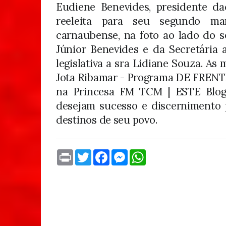
Eudiene Benevides, presidente d
reeleita para seu segundo man
carnaubense, na foto ao lado do s
Júnior Benevides e da Secretária 
legislativa a sra Lidiane Souza. As 
Jota Ribamar - Programa DE FRE
na Princesa FM TCM | ESTE Blog
desejam sucesso e discernimento
destinos de seu povo.
P
T
F
M
W
r
w
a
e
h
i
i
c
s
a
n
t
e
s
t
t
t
b
e
s
e
o
n
A
r
o
g
p
k
e
p
r