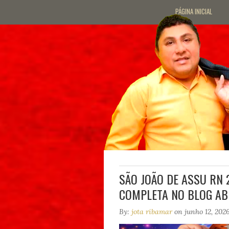
PÁGINA INICIAL
SÃO JOÃO DE ASSU RN
COMPLETA NO BLOG AB
By:
jota ribamar
on junho 12, 202