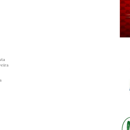
sta
veira
a