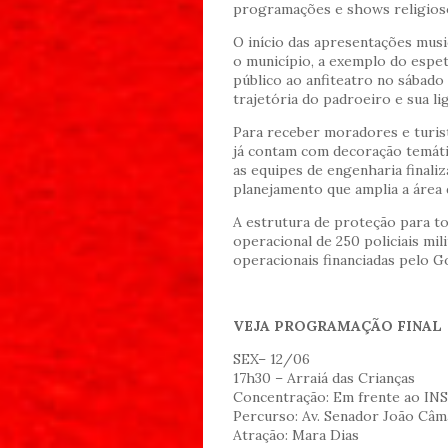
programações e shows religios
O início das apresentações mus
o município, a exemplo do espet
público ao anfiteatro no sábado 
trajetória do padroeiro e sua lig
Para receber moradores e turista
já contam com decoração temátic
as equipes de engenharia final
planejamento que amplia a área 
A estrutura de proteção para t
operacional de 250 policiais mil
operacionais financiadas pelo 
VEJA PROGRAMAÇÃO FINAL
SEX– 12/06
17h30 – Arraiá das Crianças
Concentração: Em frente ao IN
Percurso: Av. Senador João Câm
Atração: Mara Dias